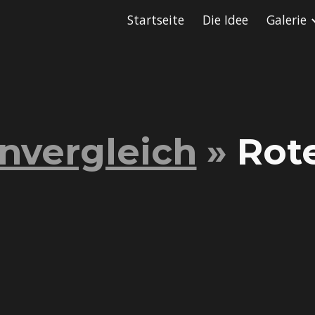
Startseite
Die Idee
Galerie
ip to main content
Skip to navigat
nvergleich
»
Rot